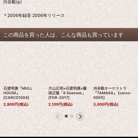
渋谷毅(p)
＊2006年録音 2006年リリース
この商品を買った人は、こんな商品も買っています
石渡明廣『MULL
片山広明×石渡明廣×藤
渋谷毅オーケストラ
HOUSE』
掛正隆「8 Seasons」
『TAMASA』
[
carco-
[
CARCO1004
]
[
FDR-2017
]
0005
]
2,800
円
(税込)
2,100
円
(税込)
3,000
円
(税込)