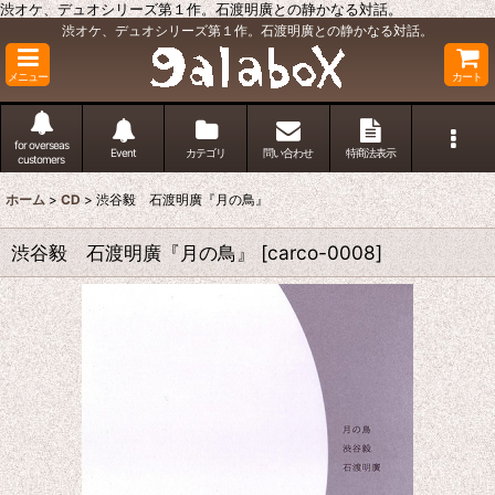
渋オケ、デュオシリーズ第１作。石渡明廣との静かなる対話。
渋オケ、デュオシリーズ第１作。石渡明廣との静かなる対話。
メニュー
カート
for overseas
Event
カテゴリ
問い合わせ
特商法表示
customers
ホーム
>
CD
>
渋谷毅 石渡明廣『月の鳥』
渋谷毅 石渡明廣『月の鳥』
[
carco-0008
]