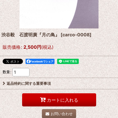
渋谷毅 石渡明廣『月の鳥』
[
carco-0008
]
販売価格
:
2,500
円
(税込)
Facebookでシェア
数量
:
返品特約に関する重要事項
カートに入れる
お問い合わせ