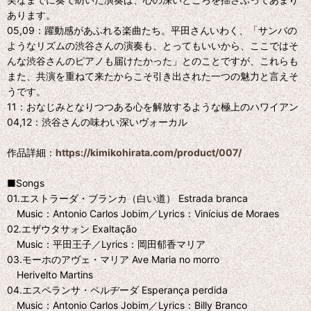
あります。
05,09：躍動感があふれる楽曲たち。平田さんいわく、「サンバの
ようなリズムの渋谷さんの演奏も、とってもいいから、ここではそ
んな渋谷さんのピアノも届けたかった」とのことですが、これらも
また、共演を重ねて来たからこそ引き出された一つの魅力と言えそ
うです。
11：おなじみとなりつつある心を解放するような極上のハワイアン
04,12：渋谷さんの味わい深いヴォーカル
作品詳細：
https://kimikohirata.com/product/007/
■Songs
01.エストラーダ・ブランカ（白い道） Estrada branca
Music：Antonio Carlos Jobim／Lyrics：Vinícius de Moraes
02.エザウタサォン Exaltação
Music：平田王子／Lyrics：岡田郁香マリア
03.モーホのアヴェ・マリア Ave Maria no morro
Herivelto Martins
04.エスペランサ・ペルヂーダ Esperança perdida
Music：Antonio Carlos Jobim／Lyrics：Billy Branco