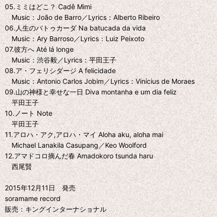
05.ミミはどこ？ Cadê Mimi
Music：João de Barro／Lyrics：Alberto Ribeiro
06.人生のバトゥカーダ Na batucada da vida
Music：Ary Barroso／Lyrics：Luiz Peixoto
07.彼方へ Até lá longe
Music：渋谷毅／Lyrics：平田王子
08.ア・フェリシダージ A felicidade
Music：Antonio Carlos Jobim／Lyrics：Vinícius de Moraes
09.山の神様と幸せな一日 Diva montanha e um dia feliz
平田王子
10.ノート Note
平田王子
11.アロハ・アク,アロハ・マイ Aloha aku, aloha mai
Michael Lanakila Casupang／Keo Woolford
12.アマドコロ摘んだ春 Amadokoro tsunda haru
西尾賢
2015年12月11日 発売
soramame record
販売：キングインターナショナル