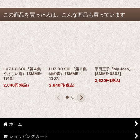
この商品を買った人は、こんな商品も買っています
LUZ DO SOL『第４集
LUZ DO SOL『第２集
平田王子『My Joao』
やさしい雨』
[
SMME-
緑の森』
[
SMME－
[
SMME-0803
]
1910
]
1307
]
2,620
円
(税込)
2,640
円
(税込)
2,640
円
(税込)
ホーム
ショッピングカート