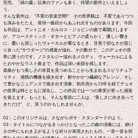
完売。『緑の森』以来のファンも多く、待望の新作といえましょ
う。
そんな新作は、 “不変の音楽空間!” その世界観は、不変でありつつ
も深みをたたえ、冒頭一曲目からあふれ出すものがあります。今回
も作品は、アントニオ・カルロス・ジョビンの曲で幕開けします
が、アコースティック・ギターとピアノの柔らかく、優しい響き
に、憂いも混じったヴォーカルが重なるとき、甘美で切なさが混じ
り合った“サウダージ”の感覚が溢れ、その数分で、このデュオの世
界に誘うのです。ノスタルジー溢れるメロディ、ヴォーカルによる
たおやかなラスト曲まで、作品は深い余韻を残します。
楽曲がもつ美しさの本質を見つめることから生まれるスピリチュア
リティ、感情の機微を描き出す、鮮やかかつ繊細なアレンジ、そし
て豊かなニュアンスで描き出す演奏。初共演から13年を経てデュオ
の世界は時とともに深化し、この作品では一つの果実が実った感覚
を覚えます。もっとも、そんな形容に二人は、“美しさに向き合って
きただけ” と、笑うのかもしれませんが。
02：このオリジナルは、さながらボサ・スタンダードのよう。
03：タイトルにつながるきっかけとなったこの曲の演奏には、静け
さの中にもわき上がるような祈りが表現されたもの。一音一音を切
実なまでに奏で紡いだ演奏は、心の深いところを揺さぶってあまり