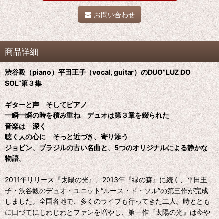
お問い合わせ
商品詳細
渋谷毅（piano）平田王子（vocal, guitar）のDUO”LUZ DO
SOL”第３集
ギターと声 そしてピアノ
一瞬一瞬の時を積み重ね デュオは第３章を綴られた
音楽は 深く
聴く人の心に そっと近づき、寄り添う
ジョビン、ブラジルの古い名曲と、5つのオリジナルによる静かな
物語。
2011年リリース『太陽の光』、2013年『緑の森』に続く、平田王
子・渋谷毅のデュオ・ユニット“ルース・ド・ソル”の第三作が完成
しました。全国各地で、多くのライブも行ってきた二人。時ととも
に口づてにじわじわとファンを増やし、第一作『太陽の光』は今や