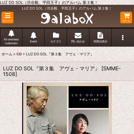
LUZ DO SOL（渋谷毅、平田王子）のアルバム 第３集！
LUZ DO SOL（渋谷毅、平田王子）のアルバム 第３集！
メニュー
カート
for overseas
Event
カテゴリ
問い合わせ
特商法表示
customers
ホーム
>
CD
>
LUZ DO SOL『第３集 アヴェ・マリア』
LUZ DO SOL『第３集 アヴェ・マリア』
[
SMME-
1508
]