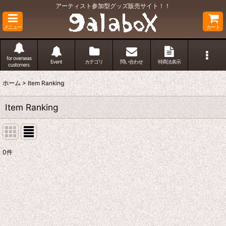
アーティスト参加型グッズ販売サイト！！
メニュー
カート
for overseas
Event
カテゴリ
問い合わせ
特商法表示
customers
ホーム
>
Item Ranking
Item Ranking
0
件