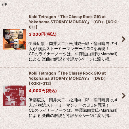
2
件
表示数
:
Koki Tetragon『The Classy Rock GIG at
Yokohama STORMY MONDAY』（CD）
[
KOKI-
並び順
:
011
]
3,000
円
(税込)
絞り込む
伊藤広規・岡井大二・松川純一郎・窪田晴男 の4
人が 横浜ストーミーマンデーのGIGを再現！
CDのライナーノーツは、牛澤滋由貴氏(Marshall)
による 楽曲の解説と寸評が8ページに渡り掲…
Koki Tetragon『The Classy Rock GIG at
Yokohama STORMY MONDAY』（DVD）
[
KOKI-012
]
4,000
円
(税込)
伊藤広規・岡井大二・松川純一郎・窪田晴男 の4
人が 横浜ストーミーマンデーのGIGを再現！
CDのライナーノーツは、牛澤滋由貴氏(Marshall)
による 楽曲の解説と寸評が8ページに渡り掲…