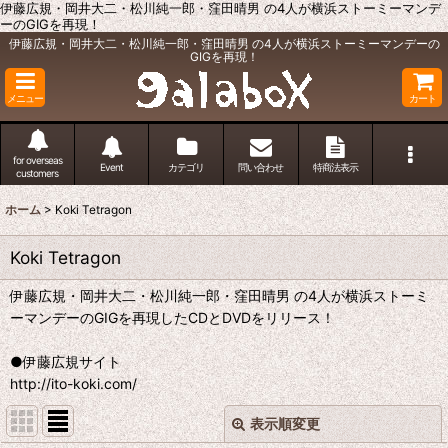
伊藤広規・岡井大二・松川純一郎・窪田晴男 の4人が横浜ストーミーマンデ
ーのGIGを再現！
伊藤広規・岡井大二・松川純一郎・窪田晴男 の4人が横浜ストーミーマンデーの
GIGを再現！
メニュー
カート
for overseas
Event
カテゴリ
問い合わせ
特商法表示
customers
ホーム
>
Koki Tetragon
Koki Tetragon
伊藤広規・岡井大二・松川純一郎・窪田晴男 の4人が横浜ストーミ
ーマンデーのGIGを再現したCDとDVDをリリース！
●伊藤広規サイト
http://ito-koki.com/
表示順変更
閉じる