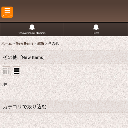
メニュー
for overseas customers
Event
ホーム
>
New Items
>
雑貨
>
その他
その他
[
New Items
]
0
件
表示数
:
並び順
:
カテゴリで絞り込む
バッヂ