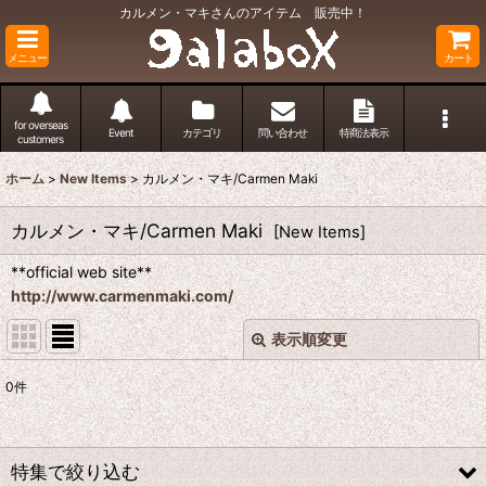
カルメン・マキさんのアイテム 販売中！
メニュー
カート
for overseas
Event
カテゴリ
問い合わせ
特商法表示
customers
ホーム
>
New Items
>
カルメン・マキ/Carmen Maki
カルメン・マキ/Carmen Maki
[
New Items
]
**official web site**
http://www.carmenmaki.com/
表示順変更
閉じる
0
件
表示数
:
並び順
:
特集で絞り込む