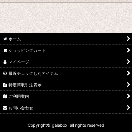
絞り込む
★☆★ galabox disx ★☆★
Adam Levy
青山陽一/Yoichi Aoyama
ホーム
ショッピングカート
Undercurrent 4
マイページ
石渡明廣/Akihiro Ishiwatari
最近チェックしたアイテム
イーヨ/eEyo
特定商取引法表示
板倉文/Bun Itakura
ご利用案内
今井アレクサンドル/Alexandre Imai
お問い合わせ
うつみようこ/Yoko Utsumi
Copyright© galabox. all rights reserved
太田恵資 / Keisuke Ota