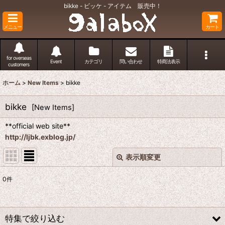
bikke - ビッケ - アイテム 販売中！
メニュー
カート
for overseas
Event
カテゴリ
問い合わせ
特商法表示
customers
ホーム
>
New Items
>
bikke
bikke
[
New Items
]
**official web site**
http://ljbk.exblog.jp/
表示順変更
閉じる
0
件
表示数
:
並び順
:
特集で絞り込む