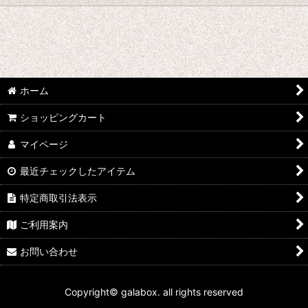
絞り込む
★☆★ galabox disx ★☆★
Adam Levy
青山陽一/Yoichi Aoyama
ホーム
ショッピングカート
Undercurrent 4
マイページ
石渡明廣/Akihiro Ishiwatari
最近チェックしたアイテム
イーヨ/eEyo
特定商取引法表示
板倉文/Bun Itakura
ご利用案内
今井アレクサンドル/Alexandre Imai
お問い合わせ
うつみようこ/Yoko Utsumi
Copyright© galabox. all rights reserved
太田恵資 / Keisuke Ota