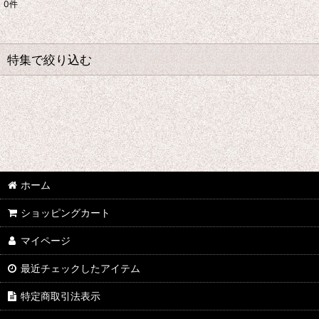
0
件
表示数
:
並び順
:
特集で絞り込む
★☆★ galabox disx ★☆★
Adam Levy
青山陽一/Yoichi Aoyama
ホーム
Undercurrent 4
ショッピングカート
石渡明廣/Akihiro Ishiwatari
マイページ
イーヨ/eEyo
最近チェックしたアイテム
板倉文/Bun Itakura
特定商取引法表示
今井アレクサンドル/Alexandre Imai