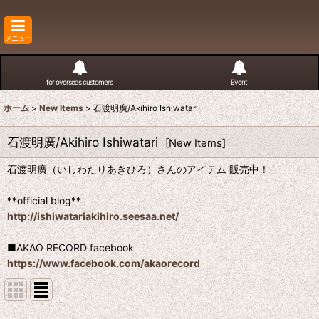
メニュー
for overseas customers
Event
ホーム
>
New Items
>
石渡明廣/Akihiro Ishiwatari
石渡明廣/Akihiro Ishiwatari
[
New Items
]
石渡明廣（いしわたりあきひろ）さんのアイテム 販売中！
**official blog**
http://ishiwatariakihiro.seesaa.net/
■AKAO RECORD facebook
https://www.facebook.com/akaorecord