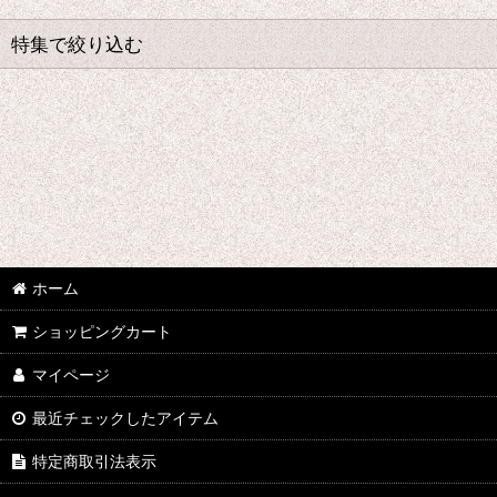
並び順
:
特集で絞り込む
★☆★ galabox disx ★☆★
Adam Levy
青山陽一/Yoichi Aoyama
Undercurrent 4
ホーム
石渡明廣/Akihiro Ishiwatari
ショッピングカート
イーヨ/eEyo
マイページ
板倉文/Bun Itakura
最近チェックしたアイテム
今井アレクサンドル/Alexandre Imai
特定商取引法表示
うつみようこ/Yoko Utsumi