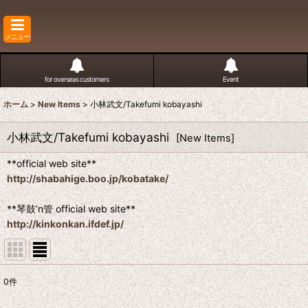
メニュー
for overseas customers
Event
ホーム
>
New Items
>
小林武文/Takefumi kobayashi
小林武文/Takefumi kobayashi
[
New Items
]
**official web site**
http://shabahige.boo.jp/kobatake/
**琴鼓’n管 official web site**
http://kinkonkan.ifdef.jp/
0
件
表示数
: